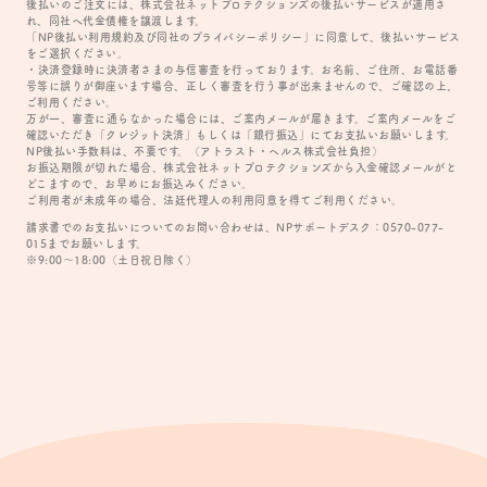
後払いのご注文には、株式会社ネットプロテクションズの後払いサービスが適用さ
れ、同社へ代金債権を譲渡します。
「NP後払い利用規約及び同社のプライバシーポリシー」に同意して、後払いサービス
をご選択ください。
・決済登録時に決済者さまの与信審査を行っております。お名前、ご住所、お電話番
号等に誤りが御座います場合、正しく審査を行う事が出来ませんので、ご確認の上、
ご利用ください。
万が一、審査に通らなかった場合には、ご案内メールが届きます。ご案内メールをご
確認いただき「クレジット決済」もしくは「銀行振込」にてお支払いお願いします。
NP後払い手数料は、不要です。（アトラスト・ヘルス株式会社負担）
お振込期限が切れた場合、株式会社ネットプロテクションズから入金確認メールがと
どこますので、お早めにお振込みください。
ご利用者が未成年の場合、法廷代理人の利用同意を得てご利用ください。
請求書でのお支払いについてのお問い合わせは、NPサポートデスク：0570-077-
015までお願いします。
※9:00〜18:00（土日祝日除く）