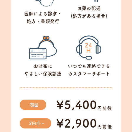
コラム一覧
お薬の配送
医師による診察・
採用情報
(処方がある場合)
処方・書類発行
医療関係者の皆様へ
よくある質問
お問い合わせ
お財布に
いつでも連絡できる
やさしい保険診療
カスタマーサポート
今すぐLINEで
¥5,400
保険診療予約
初回
円前後
¥2,900
2回目〜
円前後