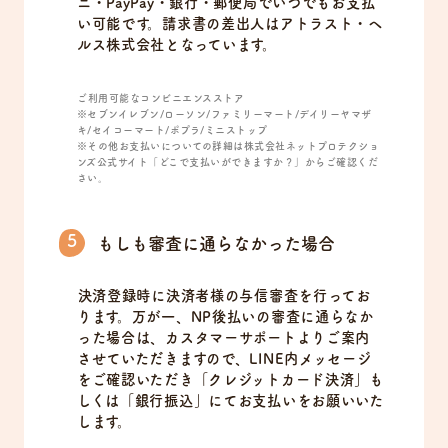
ニ・PayPay・銀行・郵便局でいつでもお支払
い可能です。請求書の差出人はアトラスト・ヘ
ルス株式会社となっています。
ご利用可能なコンビニエンスストア
※セブンイレブン/ローソン/ファミリーマート/デイリーヤマザ
キ/セイコーマート/ポプラ/ミニストップ
※その他お支払いについての詳細は株式会社ネットプロテクショ
ンズ公式サイト「どこで支払いができますか？」からご確認くだ
さい。
もしも審査に通らなかった場合
決済登録時に決済者様の与信審査を行ってお
ります。万が一、NP後払いの審査に通らなか
った場合は、カスタマーサポートよりご案内
させていただきますので、LINE内メッセージ
をご確認いただき「クレジットカード決済」も
しくは「銀行振込」にてお支払いをお願いいた
します。