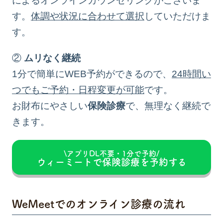
によるオンラインカウンセリングがございま
す。
体調や状況に合わせて選択
していただけま
す。
②
ムリなく継続
1分で簡単にWEB予約ができるので、
24時間い
つでもご予約・日程変更が可能
です。
お財布にやさしい
保険診療
で、無理なく継続で
きます。
\アプリDL不要・1分で予約/
ウィーミートで保険診療を予約する
WeMeetでのオンライン診療の流れ