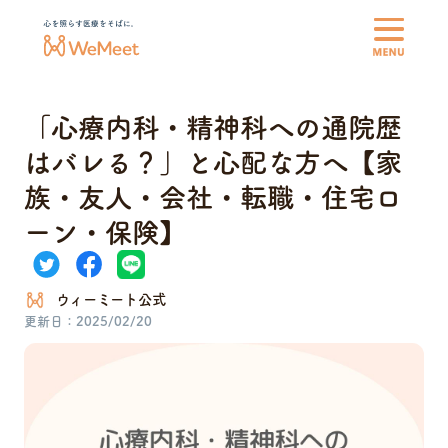
「心療内科・精神科への通院歴
私たちについて
はバレる？」と心配な方へ【家
族・友人・会社・転職・住宅ロ
オンライン診察料
ーン・保険】
登録医師
ウィーミート公式
医療費や生活の支援制度
更新日
2025/02/20
各種書類・診断書